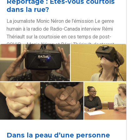
Reportage : Êtes-vous courtois
dans la rue?
La journaliste Monic Néron de l’émission Le genre
humain à la radio de Radio-Canada interview Rémi
Thériault sur la courtoisie en ces temps de post-
COVID. « Monic Néron et Rémi Thériault, doctorant
en psychologie sociale, marchent dans les rues de
Montréal pour observer les marques de civisme et
de courtoisie chez les citoyens.
Dans la peau d’une personne