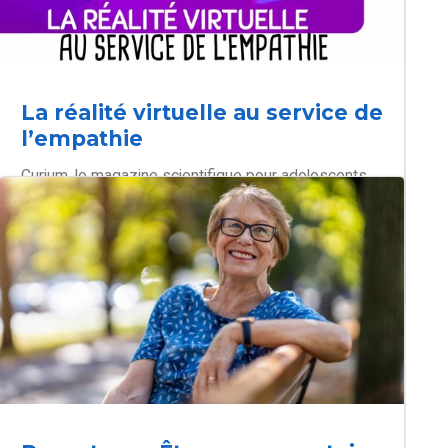
La réalité virtuelle au service de
l’empathie
Curium, le magazine scientifique pour adolescents
québécois (version ado des Débrouillards),
interview Rémi Thériault sur ses recherches sur le
développement de l’empathie par la réalité virtuelle
et la prise de perspective.