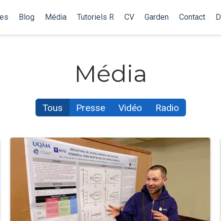
les
Blog
Média
Tutoriels R
CV
Garden
Contact
D
Média
Tous
Presse
Vidéo
Radio