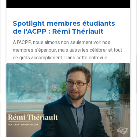
Spotlight membres étudiants
de l’ACPP : Rémi Thériault
À l’ACPP, nous aimons non seulement voir nos
membres s’épanouir, mais aussi les célébrer et tout
ce qu’ils accomplissent. Dans cette entrevue
spotlight sur les membres, Louisa Jewell,
présidente de l’ACPP, s’entretient avec Rémi
Thériault, membre et ambassadeur étudiant de
l’ACPP.