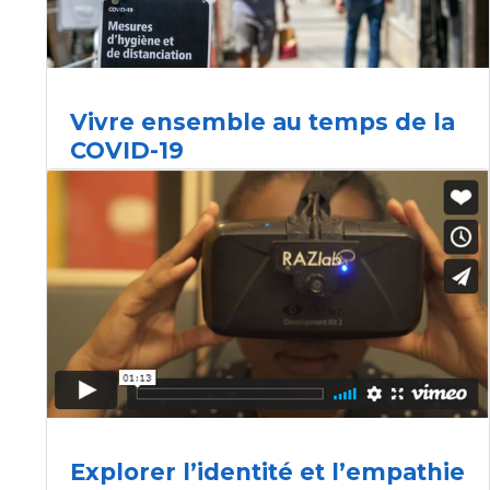
Vivre ensemble au temps de la
COVID-19
La journaliste de La Presse Isabelle Morin interview
Rémi Thériault, notamment, sur notre rapport à l’autre
en ces temps de COVID-19. « Sommes-nous
devenus plus soucieux de l’autre ou, au contraire,
plus méfiants?
Explorer l’identité et l’empathie