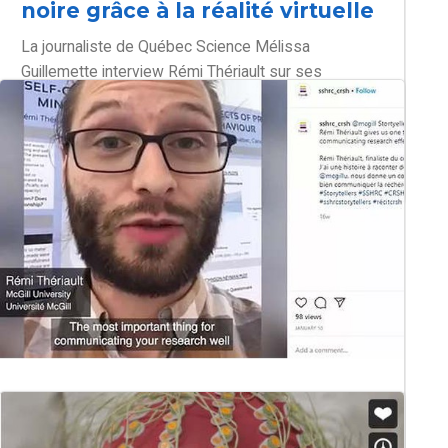
noire grâce à la réalité virtuelle
La journaliste de Québec Science Mélissa
Guillemette interview Rémi Thériault sur ses
recherches sur l’incarnation et l’échange de corps. «
L’adage dit que nous ne devrions pas juger de la vie
de quelqu’un sans avoir marché un mille dans ses
souliers.
Bien communiquer sa
recherche