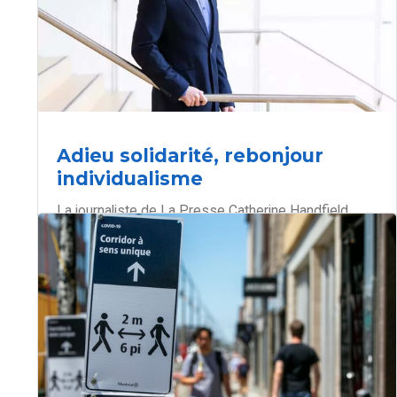
Adieu solidarité, rebonjour
individualisme
La journaliste de La Presse Catherine Handfield
interview Rémi Thériault, notamment, sur la solidarité
et l’individualisme en ces temps de post-COVID. «
Au printemps 2020, le mot solidarité était en vogue
dans les médias.