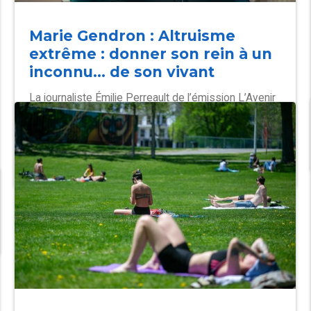
Marie Gendron : Altruisme
extrême : donner son rein à un
inconnu… de son vivant
La journaliste Émilie Perreault de l’émission L’Avenir
nous appartient à Télé-Québec interview Rémi
Thériault pour mieux comprendre les réactions
mitigées aux gestes d’altruisme. « À 69 ans, Marie
Gendron a décidé de donner un rein à un inconnu.