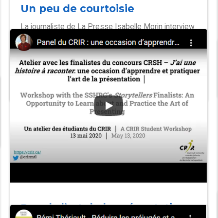
Un peu de courtoisie
La journaliste de La Presse Isabelle Morin interview
Rémi Thériault, notamment, sur la courtoisie en ces
temps de COVID-19. « Notre vision de l’autre ne
passe plus uniquement par sa présence dans notre
environnement, mais par le rayon de deux mètres
qui l’entoure.
Panel : l’art de la présentation