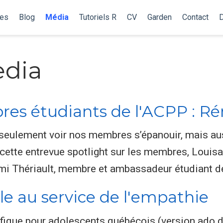
les
Blog
Média
Tutoriels R
CV
Garden
Contact
edia
es étudiants de l'ACPP : Ré
eulement voir nos membres s’épanouir, mais auss
cette entrevue spotlight sur les membres, Louisa
émi Thériault, membre et ambassadeur étudiant d
lle au service de l'empathie
fique pour adolescents québécois (version ado d