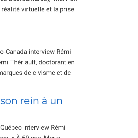
alité virtuelle et la prise
dio-Canada interview Rémi
mi Thériault, doctorant en
 marques de civisme et de
son rein à un
lé-Québec interview Rémi
me. « À 69 ans, Marie