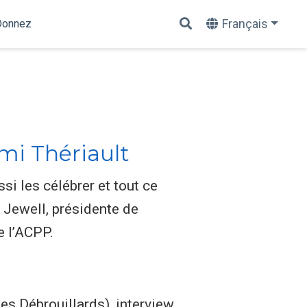
Français
Donnez
mi Thériault
i les célébrer et tout ce
 Jewell, présidente de
e l’ACPP.
es Débrouillards), interview